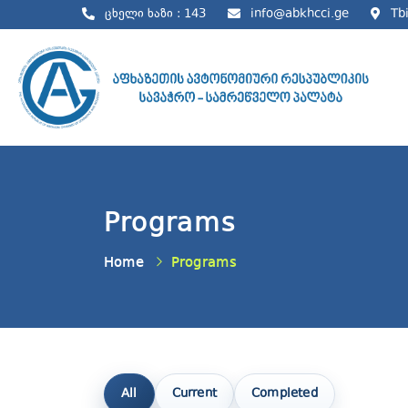
ცხელი ხაზი : 143
info@abkhcci.ge
Tbi
Programs
Home
Programs
All
Current
Completed