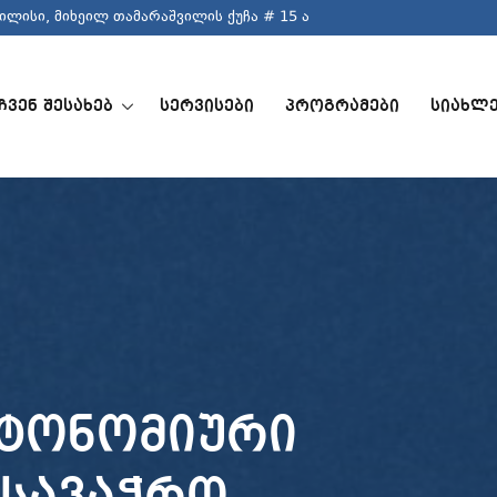
ლისი, მიხეილ თამარაშვილის ქუჩა # 15 ა
ᲩᲕᲔᲜ ᲨᲔᲡᲐᲮᲔᲑ
ᲡᲔᲠᲕᲘᲡᲔᲑᲘ
ᲞᲠᲝᲒᲠᲐᲛᲔᲑᲘ
ᲡᲘᲐᲮᲚᲔ
ვტონომიური