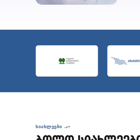
ᲡᲘᲐᲮᲚᲔᲔᲑᲘ