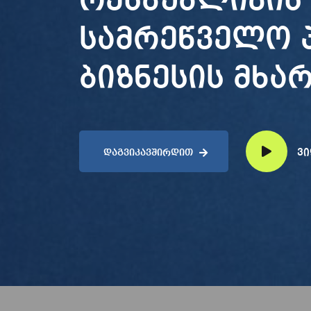
რესპუბლიკის 
სამრეწველო 
ბიზნესის მხა
ვ
ᲓᲐᲒᲕᲘᲙᲐᲕᲨᲘᲠᲓᲘᲗ