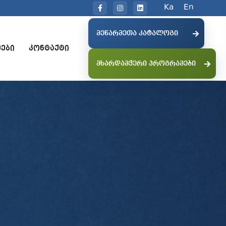
Ka
En
ᲛᲔᲬᲐᲠᲛᲔᲗᲐ ᲙᲐᲢᲐᲚᲝᲒᲘ
ᲔᲑᲘ
ᲙᲝᲜᲢᲐᲥᲢᲘ
ᲛᲮᲐᲠᲓᲐᲛᲭᲔᲠᲘ ᲞᲠᲝᲒᲠᲐᲛᲔᲑᲘ