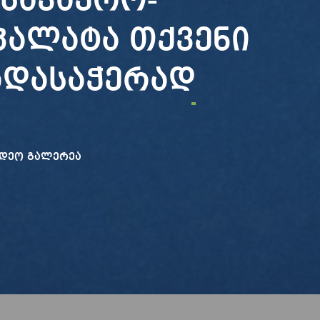
სავაჭრო-
პალატა თქვენი
რდასაჭერად
იდეო გალერეა