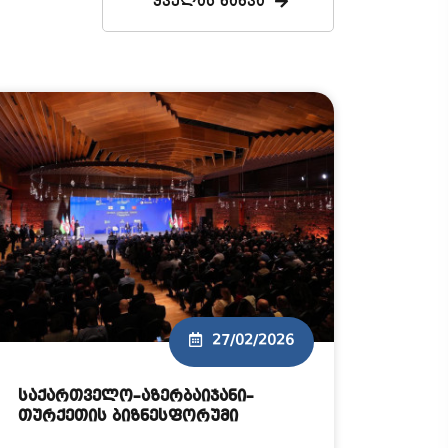
ᲧᲕᲔᲚᲐᲡ ᲜᲐᲮᲕᲐ
27/02/2026
საქართველო–აზერბაიჯანი–
თურქეთის ბიზნესფორუმი