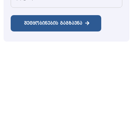
ᲨᲔᲢᲧᲝᲑᲘᲜᲔᲑᲘᲡ ᲒᲐᲒᲖᲐᲕᲜᲐ